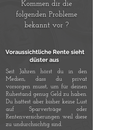
Kommen dir die
folgenden Probleme
bekannt vor ?
Voraussichtliche Rente sieht
düster aus
Seit Jahren hörst du in den
Medien, dass du privat
vorsorgen musst, um für deinen
Ruhestand genug Geld zu haben.
Du hattest aber bisher keine Lust
auf Sparverträge oder
Rentenversicherungen weil diese
zu undurchsichtig sind.