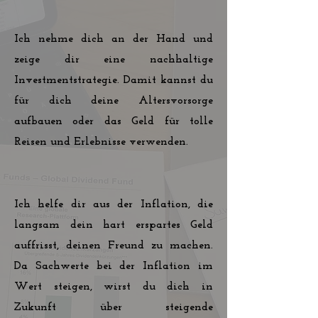
Ich nehme dich an der Hand und
zeige dir eine nachhaltige
Investmentstrategie. Damit kannst du
für dich deine Altersvorsorge
aufbauen oder das Geld für tolle
Reisen und Erlebnisse verwenden.
Ich helfe dir aus der Inflation, die
langsam dein hart erspartes Geld
auffrisst, deinen Freund zu machen.
Da Sachwerte bei der Inflation im
Wert steigen, wirst du dich in
Zukunft über steigende