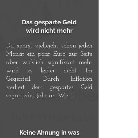
Das gesparte Geld
wird nicht mehr
Du sparst vielleicht schon jeden
Monat ein paar Euro zur Seite
aber wirklich signifikant mehr
wird es leider nicht. Im
Gegenteil. Durch Inflation
verliert dein gespartes Geld
sogar jedes Jahr an Wert.
Keine Ahnung in was