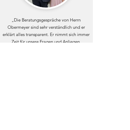
„Die Beratungsgespräche von Herrn
Obermeyer sind sehr verständlich und er
erklärt alles transparent. Er nimmt sich immer
Zeit für unsere Fragen und Anliegen.
Freundlichkeit und Service sind für ihn
selbstverständlich. Wir fühlen uns, für unsere
Familie sehr gut aufgehoben und freuen uns,
ihn als kompetenten und ehrlichen Berater
vor Ort zu haben und können ihn nur zu 100%
weiterempfehlen.“
Schneider Thomas und Daniela,
Thalmässing