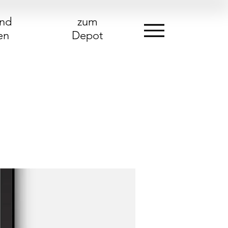
und
zum
en
Depot