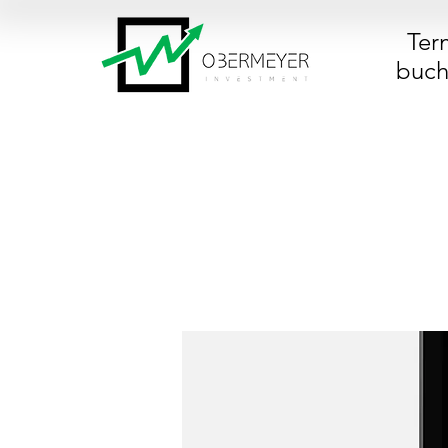
Ter
buc